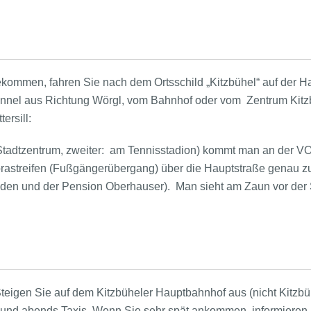
ommen, fahren Sie nach dem Ortsschild „Kitzbühel“ auf der Ha
Tunnel aus Richtung Wörgl, vom Bahnhof oder vom Zentrum Ki
tersill:
Stadtzentrum, zweiter: am Tennisstadion) kommt man an der VO
rastreifen (Fußgängerübergang) über die Hauptstraße genau z
den und der Pension Oberhauser). Man sieht am Zaun vor der 
Steigen Sie auf dem Kitzbüheler Hauptbahnhof aus (nicht Kitzb
d abends Taxis. Wenn Sie sehr spät ankommen, informieren Si