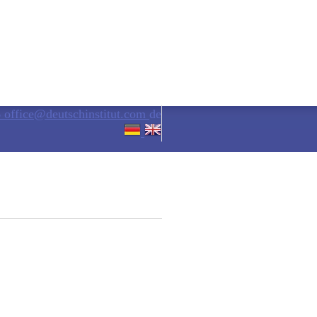
6
office@deutschinstitut.com
de