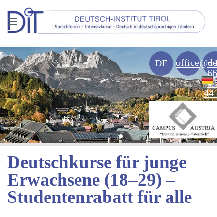
≡
office@de
+
DE
66
43
44 
Deutschkurse für junge
Erwachsene (18–29) –
Studentenrabatt für alle